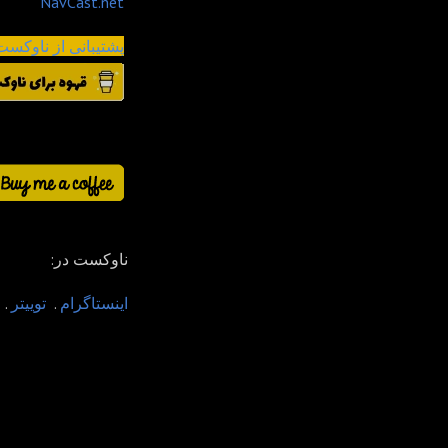
NavCast.net
پشتیبانی از ناوکست
:ناوکست در
اینستاگرام
.
توییتر
.