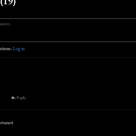
(19)
ntinue.
Log in
Reply
rtazavi