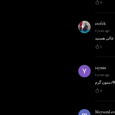
0
atefeh
6 years ago
عالی هستید
1
saymin
6 years ago
ون گرم🌹
0
MeysamLeo