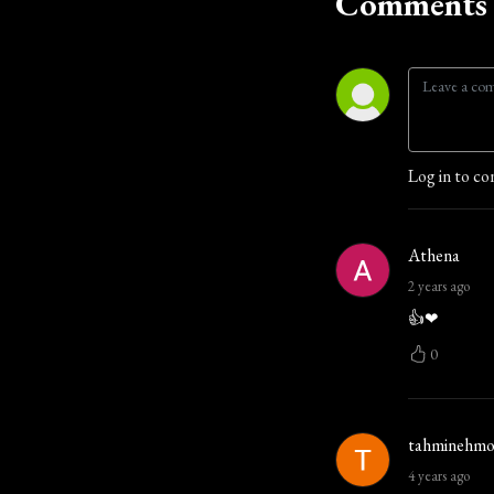
Comments 
Log in to co
Athena
2 years ago
👍❤
0
tahminehmo
4 years ago