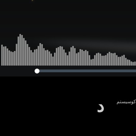
د
 اکوسیستم