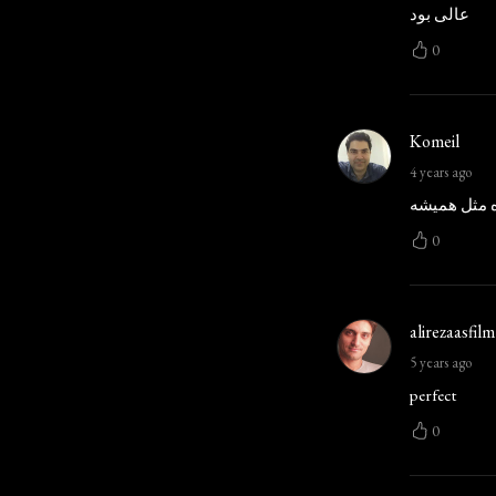
عالی بود
0
Komeil
4 years ago
ه مثل همیشه
0
alirezaasfilm
5 years ago
perfect
0