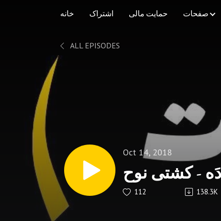
صفحات
حمایت مالی
اشتراک
خانه
ALL EPISODES
Oct 14, 2018
ه - کشتی نوح
112
138.3K