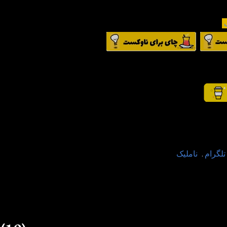
تلگرام
.
ناملیک